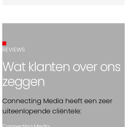
REVIEWS
Wat klanten over ons
zeggen
Connecting Media heeft een zeer
uiteenlopende cliëntele:
Connecting Media